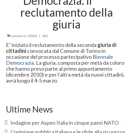
Democrazia: il
INDAGINI
reclutamento della
PROCESSI PARTECIPATIVI
giuria
PUBBLICAZIONI
postato in:
NEWS
|
0
NEWS
E’ iniziato il reclutamento della seconda
giuria di
CONTATTI
cittadini
convocata dal Comune di Torino in
occasione del processo partecipativo
Biennale
RICHIEDI UN PREVENTIVO
Democrazia
. La giuria, composta per metà da coloro
che hanno preso parte al primo appuntamento
LAVORO E STAGE
(dicembre 2010) e per l’altra metà da nuovi cittadini,
avrà luogo il 4-5 marzo.
Ultime News
Indagine per Aspen Italia in cinque paesi NATO
L’opinione pubblica italiana e le sfide alla sicurezza: